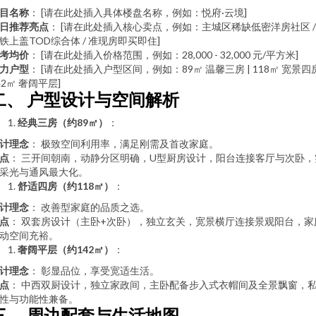
目名称
： [请在此处插入具体楼盘名称，例如：悦府·云境]
日推荐亮点
： [请在此处插入核心卖点，例如：主城区稀缺低密洋房社区 /
铁上盖TOD综合体 / 准现房即买即住]
考均价
： [请在此处插入价格范围，例如：28,000 - 32,000 元/平方米]
力户型
： [请在此处插入户型区间，例如：89㎡ 温馨三房 | 118㎡ 宽景四房
42㎡ 奢阔平层]
二、 户型设计与空间解析
经典三房（约89㎡）
：
计理念
： 极致空间利用率，满足刚需及首改家庭。
点
： 三开间朝南，动静分区明确，U型厨房设计，阳台连接客厅与次卧，
采光与通风最大化。
舒适四房（约118㎡）
：
计理念
： 改善型家庭的品质之选。
点
： 双套房设计（主卧+次卧），独立玄关，宽景横厅连接景观阳台，家
动空间充裕。
奢阔平层（约142㎡）
：
计理念
： 彰显品位，享受宽适生活。
点
： 中西双厨设计，独立家政间，主卧配备步入式衣帽间及全景飘窗，
性与功能性兼备。
三、 周边配套与生活地图