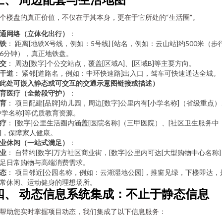
个楼盘的真正价值，不仅在于其本身，更在于它所处的“生活圈”。
通网络（立体化出行）
：
铁
： 距离[地铁X号线，例如：5号线] [站名，例如：云山站]约500米（步
6分钟），真正地铁盘。
交
： 周边[数字]个公交站点，覆盖[区域A]、[区域B]等主要方向。
干道
： 紧邻[道路名，例如：中环快速路]出入口，驾车可快速通达全城。
此处可嵌入静态或可交互的交通示意图链接或描述）
育医疗（全龄段守护）
：
育
： 项目配建[品牌]幼儿园，周边[数字]公里内有[小学名称]（省级重点）
中学名称]等优质教育资源。
疗
： [数字]公里生活圈内涵盖[医院名称]（三甲医院）、[社区卫生服务中
]，保障家人健康。
业休闲（一站式满足）
：
业
： 自带约[数字]万方社区商业街，[数字]公里内可达[大型购物中心名称]
足日常购物与高端消费需求。
态
： 项目邻近[公园名称，例如：云湖湿地公园]，推窗见绿，下楼即达，
常休闲、运动健身的理想场所。
四、 动态信息系统集成：不止于静态信息
帮助您实时掌握项目动态，我们集成了以下信息服务：