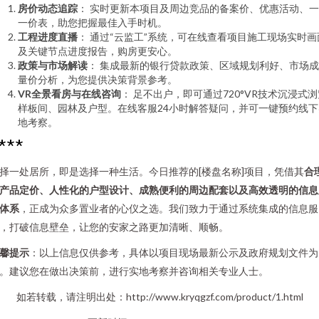
房价动态追踪
： 实时更新本项目及周边竞品的备案价、优惠活动、
一价表，助您把握最佳入手时机。
工程进度直播
： 通过“云监工”系统，可在线查看项目施工现场实时画
及关键节点进度报告，购房更安心。
政策与市场解读
： 集成最新的银行贷款政策、区域规划利好、市场
量价分析，为您提供决策背景参考。
VR全景看房与在线咨询
： 足不出户，即可通过720°VR技术沉浸式浏
样板间、园林及户型。在线客服24小时解答疑问，并可一键预约线下
地考察。
***
择一处居所，即是选择一种生活。今日推荐的[楼盘名称]项目，凭借其
合
产品定价、人性化的户型设计、成熟便利的周边配套以及高效透明的信息
体系
，正成为众多置业者的心仪之选。我们致力于通过系统集成的信息服
，打破信息壁垒，让您的安家之路更加清晰、顺畅。
馨提示
：以上信息仅供参考，具体以项目现场最新公示及政府规划文件为
。建议您在做出决策前，进行实地考察并咨询相关专业人士。
如若转载，请注明出处：http://www.kryqgzf.com/product/1.html