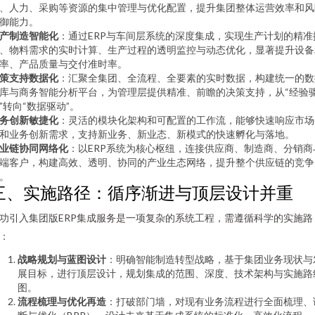
、人力、采购等资源的集中管理与优化配置，提升集团整体运营效率和风
御能力。
产制造智能化
：通过ERP与车间层系统的深度集成，实现生产计划的精准
、物料需求的实时计算、生产过程的透明监控与动态优化，显著提升设备
率、产品质量与交付准时率。
策支持数据化
：汇聚全集团、全流程、全要素的实时数据，构建统一的数
库与商务智能分析平台，为管理层提供精准、前瞻的决策支持，从“经验
”转向“数据驱动”。
务创新敏捷化
：灵活的模块化架构和可配置的工作流，能够快速响应市场
和业务创新需求，支持新业务、新业态、新模式的快速孵化与落地。
业链协同网络化
：以ERP系统为核心枢纽，连接供应商、制造商、分销商
端客户，构建高效、透明、协同的产业生态网络，提升整个供应链的竞争
。
三、实施路径：循序渐进与顶层设计并重
功引入集团版ERP集成服务是一项复杂的系统工程，需遵循科学的实施路
：
战略规划与蓝图设计
：明确智能制造转型战略，基于集团业务现状与
展目标，进行顶层设计，规划集成的范围、深度、技术架构与实施路
图。
流程梳理与优化再造
：打破部门墙，对现有业务流程进行全面梳理、