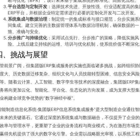
断与优化（BPR），设计未来基于集成系统的标准化、高效化流程。
平台选型与定制开发
：选择技术先进、开放性强、行业适配度高的集
ERP平台，并根据企业特定需求进行必要的定制化开发与二次开发。
系统集成与数据治理
：制定统一的集成标准与接口规范，分步实施系
间集成。建立完善的主数据管理体系与数据治理机制，确保数据的一
致、准确与安全。
分步推广与持续优化
：采用试点先行、分步推广的策略，降低实施风
险。上线后建立持续的运维、培训与优化机制，使系统价值不断深化
四、挑战与展望
管前景广阔，但集团版ERP集成服务的实施也面临诸多挑战，如跨组织协
度大、历史数据迁移复杂、组织文化与人员技能转型困难、信息安全风险
等。随着云计算、人工智能、数字孪生等技术的深度融合，集团版ERP集
务将向更加云化、智能化、平台化、生态化的方向发展，成为支撑大型集
业构建全球竞争优势的“数字神经中枢”。
智能制造信息化系统·集团版ERP信息系统集成服务”是大型制造企业通往智
未来的关键基石。它通过深度的系统集成与数据融合，不仅提升了企业的
效率与管理水平，更重塑了企业的业务流程与商业模式，为在激烈市场竞
赢得先机提供了强大的数字化引擎。企业需以战略眼光审视，以系统工程