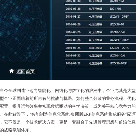
当今全球制造业迈向智能化、网络化与数字化的浪潮中，企业尤其是大型
型企业正面临着前所未有的挑战与机遇。如何整合分散的业务流程、优化
配置、提升运营效率并实现数据驱动的科学决策，成为关乎核心竞争力的
。在此背景下，“智能制造信息化系统·集团版ERP信息系统集成服务”应运
，它不仅是一个技术解决方案，更是一套融合了先进管理思想与前沿信息
的战略赋能体系。